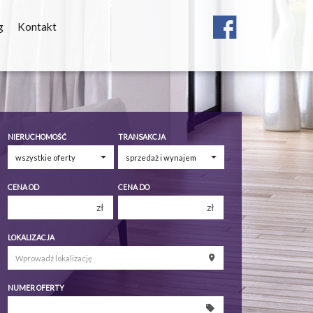
g
Kontakt
NIERUCHOMOŚĆ
TRANSAKCJA
CENA OD
CENA DO
zł
zł
150 000 zł
150 000 zł
LOKALIZACJA
200 000 zł
200 000 zł
250 000 zł
250 000 zł
NUMER OFERTY
300 000 zł
300 000 zł
350 000 zł
350 000 zł