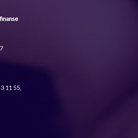
finanse
17
3 11 55,