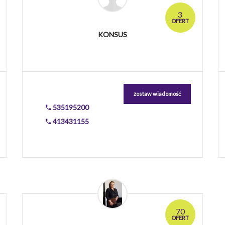
3
OFERT
KONSUS
zostaw wiadomość
535195200
413431155
70
OFERT