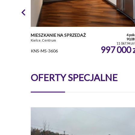
MIESZKANIE NA SPRZEDAŻ
4 pok
90,08
Kielce, Centrum
11 067,94 zł
997 000 
KNS-MS-3606
OFERTY SPECJALNE