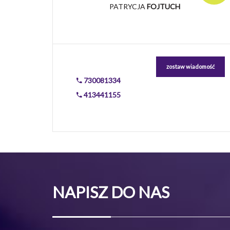
PATRYCJA
FOJTUCH
zostaw wiadomość
730081334
413441155
NAPISZ DO NAS