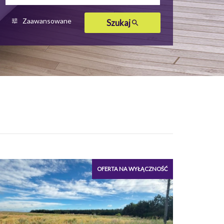
400 000 zł
400 000 zł
Zaawansowane
Szukaj
450 000 zł
450 000 zł
OFERTA NA WYŁĄCZNOŚĆ