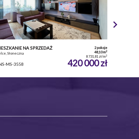
IESZKANIE NA SPRZEDAŻ
2 pokoje
2
48,10 m
elce, Słoneczna
2
8 731,81 zł/m
420 000 zł
NS-MS-3558