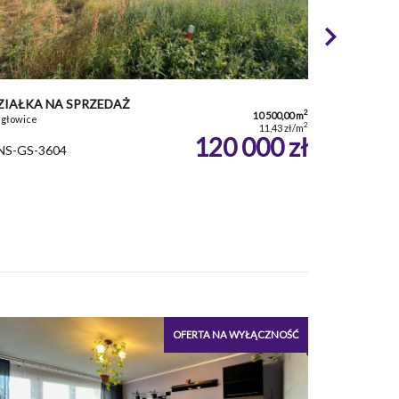
ZIAŁKA NA SPRZEDAŻ
2
10 500,00 m
głowice
2
11,43 zł/m
120 000 zł
NS-GS-3604
OFERTA NA WYŁĄCZNOŚĆ