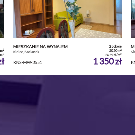
MIESZKANIE NA WYNAJEM
M
2 pokoje
2
2
 m
50,20 m
Kielce, Bocianek
Ki
2
2
/m
26,89 zł/m
zł
1 350 zł
KNS-MW-3551
K