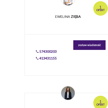
1
OFERT
EWELINA
ZIĘBA
zostaw wiadomość
574300203
413431155
1
OFERT