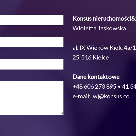
Konsus nieruchomości&
Wioletta Jaśkowska
al. IX Wieków Kielc 4a/
25-516 Kielce
Dane kontaktowe
+48 606 273 895 • 41 34
e-mail: wj@konsus.co