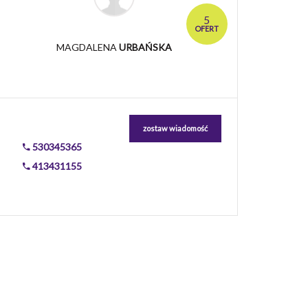
5
OFERT
MAGDALENA
URBAŃSKA
zostaw wiadomość
530345365
413431155