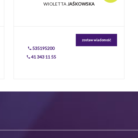
WIOLETTA
JAŚKOWSKA
zostaw wiadomość
535195200
41 343 11 55