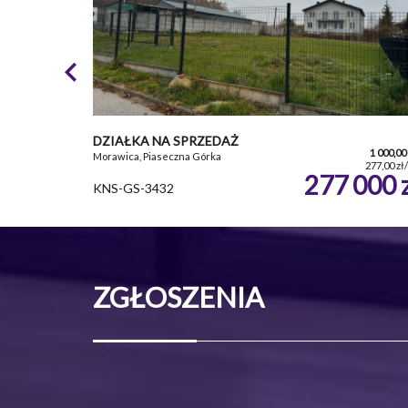
DZIAŁKA NA SPRZEDAŻ
1 000,00
Morawica, Piaseczna Górka
277,00 zł
277 000 
KNS-GS-3432
ZGŁOSZENIA