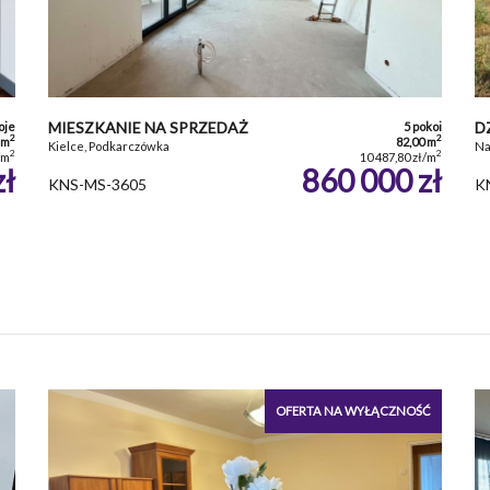
MIESZKANIE NA SPRZEDAŻ
D
oje
5 pokoi
2
2
 m
82,00 m
Kielce, Podkarczówka
Na
2
2
/m
10 487,80 zł/m
zł
860 000 zł
KNS-MS-3605
K
OFERTA NA WYŁĄCZNOŚĆ