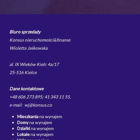
Biuro sprzedaży
Konsus nieruchomości&finanse
Wioletta Jaśkowska
al. IX Wieków Kielc 4a/17
25-516 Kielce
Dane kontaktowe
+48 606 273 895; 41 343 11 55,
e-mail: wj@konsus.co
Mieszkania
na wynajem
Domy
na wynajem
Działki
na wynajem
Lokale
na wynajem