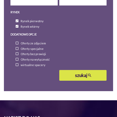
RYNEK
Rynek pierwotny
Rynek wtórny
DODATKOWE OPCJE
Oferty ze zdjęciem
Oferty specjalne
Oferty bez prowizji
Oferty na wyłączność
wirtualne spacery
szukaj