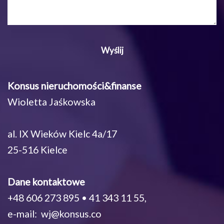
Konsus nieruchomości&finanse
Wioletta Jaśkowska
al. IX Wieków Kielc 4a/17
25-516 Kielce
Dane kontaktowe
+48 606 273 895 • 41 343 11 55,
e-mail: wj@konsus.co