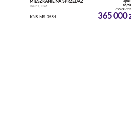
MIESZKANIE NA SPRZEDAŻ
3 pok
45,90
Kielce, KSM
7 952,07 zł
365 000 
KNS-MS-3584