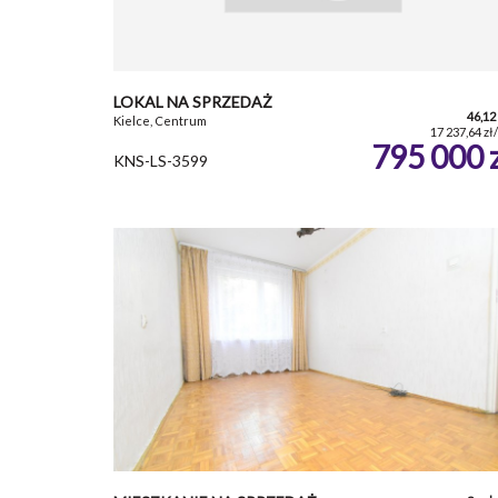
LOKAL NA SPRZEDAŻ
46,12
Kielce, Centrum
17 237,64 zł
795 000 
KNS-LS-3599