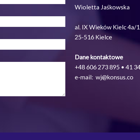
Wioletta Jaśkowska
al. IX Wieków Kielc 4a/
25-516 Kielce
Dane kontaktowe
+48 606 273 895 • 41 34
e-mail: wj@konsus.co