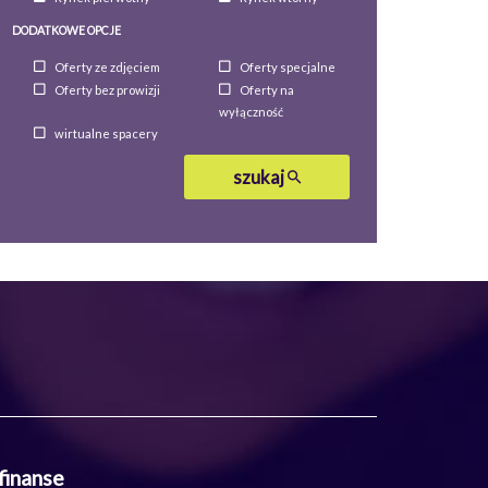
DODATKOWE OPCJE
Oferty ze zdjęciem
Oferty specjalne
Oferty bez prowizji
Oferty na
wyłączność
wirtualne spacery
szukaj
finanse