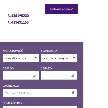
zostaw wiadomość
535195200
413431155
NIERUCHOMOŚĆ
TRANSAKCJA
CENA OD
CENA DO
zł
zł
150 000 zł
150 000 zł
LOKALIZACJA
200 000 zł
200 000 zł
250 000 zł
250 000 zł
NUMER OFERTY
300 000 zł
300 000 zł