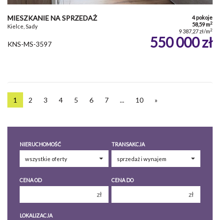
MIESZKANIE NA SPRZEDAŻ
4 pokoje
2
58,59 m
Kielce, Sady
2
9 387,27 zł/m
550 000 zł
KNS-MS-3597
1
2
3
4
5
6
7
...
10
»
NIERUCHOMOŚĆ
TRANSAKCJA
CENA OD
CENA DO
zł
zł
150 000 zł
150 000 zł
LOKALIZACJA