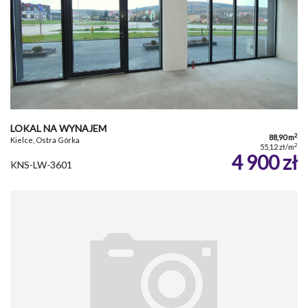
LOKAL NA WYNAJEM
2
88,90 m
Kielce, Ostra Górka
2
55,12 zł/m
4 900 zł
KNS-LW-3601