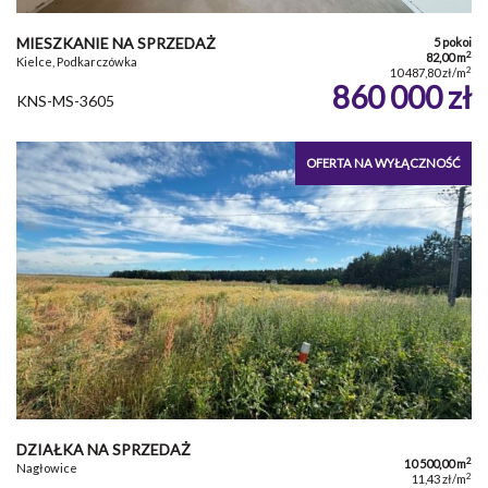
MIESZKANIE NA SPRZEDAŻ
5 pokoi
2
82,00 m
Kielce, Podkarczówka
2
10 487,80 zł/m
860 000 zł
KNS-MS-3605
OFERTA NA WYŁĄCZNOŚĆ
DZIAŁKA NA SPRZEDAŻ
2
10 500,00 m
Nagłowice
2
11,43 zł/m