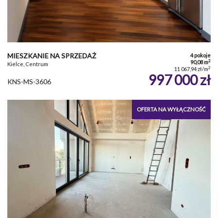
MIESZKANIE NA SPRZEDAŻ
4 pokoje
2
90,08 m
Kielce, Centrum
2
11 067,94 zł/m
997 000 zł
KNS-MS-3606
OFERTA NA WYŁĄCZNOŚĆ