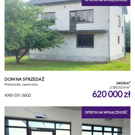
DOM NA SPRZEDAŻ
2
240,00 m
Piekoszów, Jaworznia
2
2 583,33 zł/m
620 000 zł
KNS-DS-3602
OFERTA NA WYŁĄCZNOŚĆ