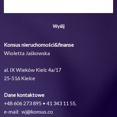
Konsus nieruchomości&finanse
Wioletta Jaśkowska
al. IX Wieków Kielc 4a/17
25-516 Kielce
Dane kontaktowe
+48 606 273 895 • 41 343 11 55,
e-mail: wj@konsus.co