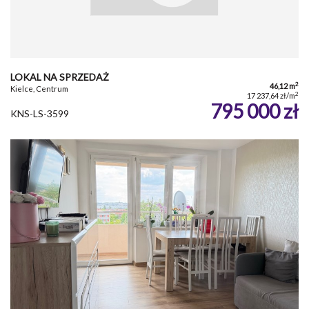
LOKAL NA SPRZEDAŻ
2
46,12 m
Kielce, Centrum
2
17 237,64 zł/m
795 000 zł
KNS-LS-3599