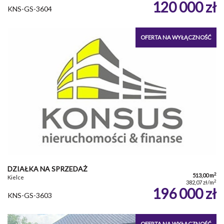
120 000 zł
KNS-GS-3604
OFERTA NA WYŁĄCZNOŚĆ
DZIAŁKA NA SPRZEDAŻ
2
513,00 m
Kielce
2
382,07 zł/m
196 000 zł
KNS-GS-3603
OFERTA NA WYŁĄCZNOŚĆ