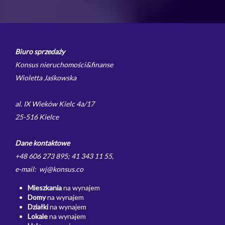
Biuro sprzedaży
Konsus nieruchomości&finanse
Wioletta Jaśkowska
al. IX Wieków Kielc 4a/17
25-516 Kielce
Dane kontaktowe
+48 606 273 895; 41 343 11 55,
e-mail: wj@konsus.co
Mieszkania
na wynajem
Domy
na wynajem
Działki
na wynajem
Lokale
na wynajem