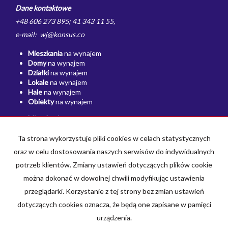
Dane kontaktowe
+48 606 273 895; 41 343 11 55,
e-mail: wj@konsus.co
Mieszkania
na wynajem
Domy
na wynajem
Działki
na wynajem
Lokale
na wynajem
Hale
na wynajem
Obiekty
na wynajem
Mieszkania
na sprzedaż
Domy
na sprzedaż
Działki
na sprzedaż
Ta strona wykorzystuje pliki cookies w celach statystycznych
Lokale
na sprzedaż
oraz w celu dostosowania naszych serwisów do indywidualnych
Hale
na sprzedaż
potrzeb klientów. Zmiany ustawień dotyczących plików cookie
Obiekty
na sprzedaż
można dokonać w dowolnej chwili modyfikując ustawienia
Strona główna
Polityka prywatności
Kup
Sprzedaj
Kontakt
przeglądarki. Korzystanie z tej strony bez zmian ustawień
dotyczących cookies oznacza, że będą one zapisane w pamięci
urządzenia.