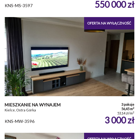
550 000 zł
KNS-MS-3597
OFERTA NA WYŁĄCZNOŚĆ
MIESZKANIE NA WYNAJEM
3 pokoje
2
56,45 m
Kielce, Ostra Górka
2
53,14 zł/m
3 000 zł
KNS-MW-3596
OFERTA NA WYŁĄCZNOŚĆ