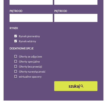
PIĘTRO OD
PIĘTRO DO
RYNEK
Rynek pierwotny
Rynek wtórny
DODATKOWE OPCJE
Oferty ze zdjęciem
Oferty specjalne
Oferty bez prowizji
Oferty na wyłączność
wirtualne spacery
szukaj