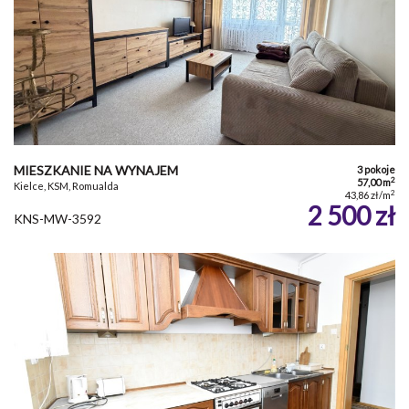
MIESZKANIE NA WYNAJEM
3 pokoje
2
57,00 m
Kielce, KSM, Romualda
2
43,86 zł/m
2 500 zł
KNS-MW-3592