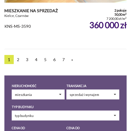
MIESZKANIE NA SPRZEDAŻ
2 pokoje
2
50,00 m
Kielce, Czarnów
2
7 200,00 zł/m
360 000 zł
KNS-MS-3590
1
2
3
4
5
6
7
»
NIERUCHOMOŚĆ
TRANSAKCJA
TYP BUDYNKU
CENA OD
CENA DO