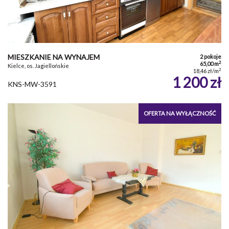
MIESZKANIE NA WYNAJEM
2 pokoje
2
65,00 m
Kielce, os. Jagiellońskie
2
18,46 zł/m
1 200 zł
KNS-MW-3591
OFERTA NA WYŁĄCZNOŚĆ