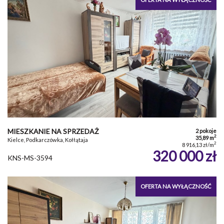
MIESZKANIE NA SPRZEDAŻ
2 pokoje
2
35,89 m
Kielce, Podkarczówka, Kołłątaja
2
8 916,13 zł/m
320 000 zł
KNS-MS-3594
OFERTA NA WYŁĄCZNOŚĆ