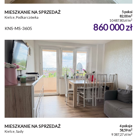
MIESZKANIE NA SPRZEDAŻ
5 pokoi
2
82,00 m
Kielce, Podkarczówka
2
10 487,80 zł/m
860 000 zł
KNS-MS-3605
MIESZKANIE NA SPRZEDAŻ
4 pokoje
2
58,59 m
Kielce, Sady
2
9 387,27 zł/m