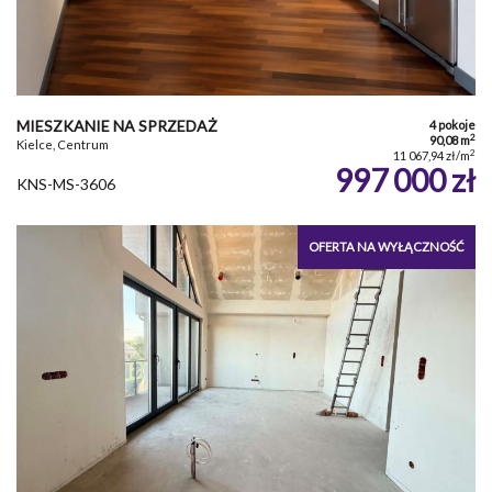
MIESZKANIE NA SPRZEDAŻ
4 pokoje
2
90,08 m
Kielce, Centrum
2
11 067,94 zł/m
997 000 zł
KNS-MS-3606
OFERTA NA WYŁĄCZNOŚĆ