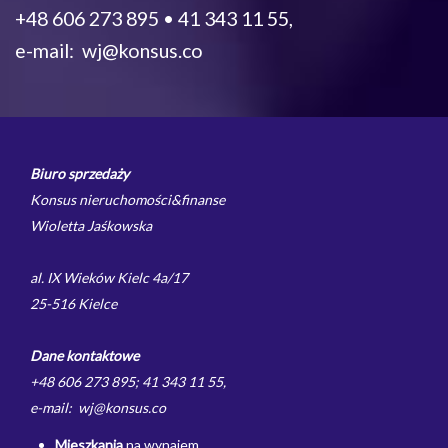
+48 606 273 895 • 41 343 11 55,
e-mail: wj@konsus.co
Biuro sprzedaży
Konsus nieruchomości&finanse
Wioletta Jaśkowska
al. IX Wieków Kielc 4a/17
25-516 Kielce
Dane kontaktowe
+48 606 273 895; 41 343 11 55,
e-mail: wj@konsus.co
Mieszkania
na wynajem