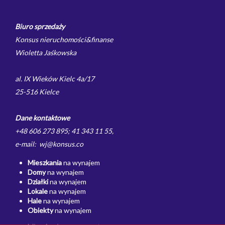
Biuro sprzedaży
Konsus nieruchomości&finanse
Wioletta Jaśkowska
al. IX Wieków Kielc 4a/17
25-516 Kielce
Dane kontaktowe
+48 606 273 895; 41 343 11 55,
e-mail: wj@konsus.co
Mieszkania
na wynajem
Domy
na wynajem
Działki
na wynajem
Lokale
na wynajem
Hale
na wynajem
Obiekty
na wynajem