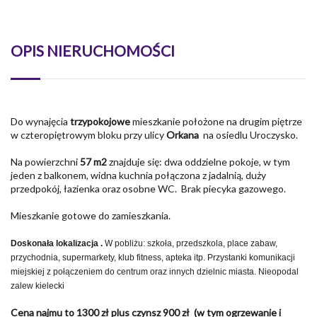
OPIS NIERUCHOMOŚCI
Do wynajęcia
trzypokojowe
mieszkanie położone na drugim piętrze
w czteropiętrowym bloku przy ulicy
Orkana
na osiedlu Uroczysko.
Na powierzchni
57 m2
znajduje się: dwa oddzielne pokoje, w tym
jeden z balkonem, widna kuchnia połączona z jadalnią, duży
przedpokój, łazienka oraz osobne WC. Brak piecyka gazowego.
Mieszkanie gotowe do zamieszkania.
Doskonała lokalizacja .
W pobliżu: szkoła, przedszkola, place zabaw,
przychodnia, supermarkety, klub fitness, apteka itp. Przystanki komunikacji
miejskiej z połączeniem do centrum oraz innych dzielnic miasta. Nieopodal
zalew kielecki
Cena najmu to 1300 zł plus czynsz 900 zł (w tym ogrzewanie i