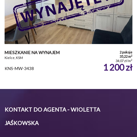
MIESZKANIE NA WYNAJEM
2 pokoje
2
35,22 m
Kielce, KSM
2
34,07 zł/m
1 200 zł
KNS-MW-3438
KONTAKT DO AGENTA - WIOLETTA
JAŚKOWSKA