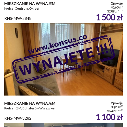
MIESZKANIE NA WYNAJEM
2 pokoje
2
45,60 m
Kielce, Centrum, Okrzei
2
32,89 zł/m
1 500 zł
KNS-MW-2848
MIESZKANIE NA WYNAJEM
2 pokoje
2
30,20 m
Kielce, KSM, Bohaterów Warszawy
2
36,42 zł/m
1 100 zł
KNS-MW-3282