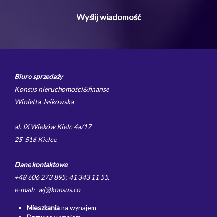
Biuro sprzedaży
Konsus nieruchomości&finanse
Wioletta Jaśkowska
al. IX Wieków Kielc 4a/17
25-516 Kielce
Dane kontaktowe
+48 606 273 895; 41 343 11 55,
e-mail: wj@konsus.co
Mieszkania
na wynajem
Domy
na wynajem