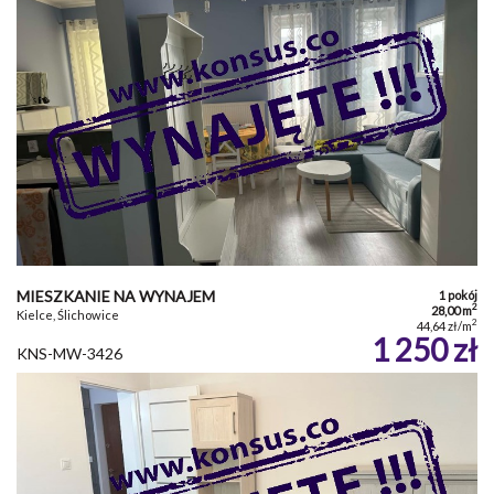
MIESZKANIE NA WYNAJEM
1 pokój
2
28,00 m
Kielce, Ślichowice
2
44,64 zł/m
1 250 zł
KNS-MW-3426