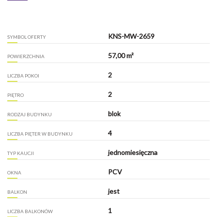
KNS-MW-2659
SYMBOL OFERTY
57,00 m²
POWIERZCHNIA
2
LICZBA POKOI
2
PIĘTRO
blok
RODZAJ BUDYNKU
4
LICZBA PIĘTER W BUDYNKU
jednomiesięczna
TYP KAUCJI
PCV
OKNA
jest
BALKON
1
LICZBA BALKONÓW