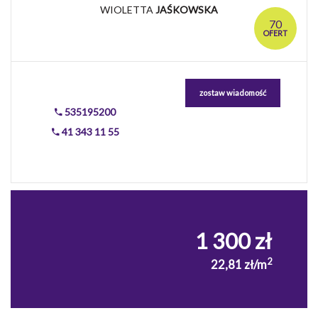
WIOLETTA
JAŚKOWSKA
70
OFERT
zostaw wiadomość
535195200
41 343 11 55
1 300 zł
2
22,81 zł/m