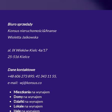
Biuro sprzedaży
Konsus nieruchomości&finanse
Wioletta Jaśkowska
al. IX Wieków Kielc 4a/17
25-516 Kielce
Dane kontaktowe
+48 606 273 895; 41 343 11 55,
e-mail: wj@konsus.co
Mieszkania
na wynajem
Domy
na wynajem
Działki
na wynajem
Lokale
na wynajem
Hale
na wynajem