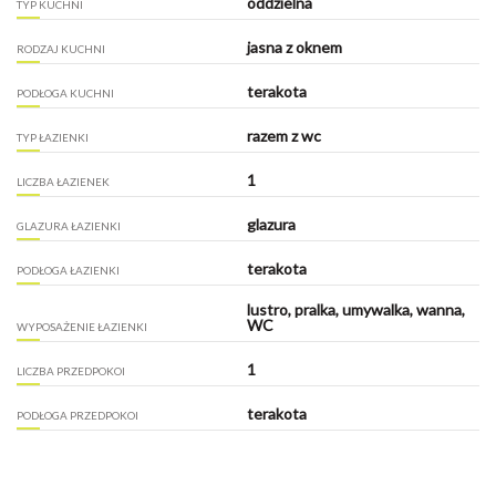
oddzielna
TYP KUCHNI
jasna z oknem
RODZAJ KUCHNI
terakota
PODŁOGA KUCHNI
razem z wc
TYP ŁAZIENKI
1
LICZBA ŁAZIENEK
glazura
GLAZURA ŁAZIENKI
terakota
PODŁOGA ŁAZIENKI
lustro, pralka, umywalka, wanna,
WC
WYPOSAŻENIE ŁAZIENKI
1
LICZBA PRZEDPOKOI
terakota
PODŁOGA PRZEDPOKOI