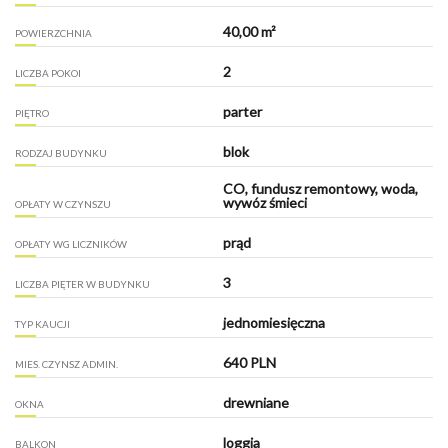
40,00 m²
POWIERZCHNIA
2
LICZBA POKOI
parter
PIĘTRO
blok
RODZAJ BUDYNKU
CO, fundusz remontowy, woda,
wywóz śmieci
OPŁATY W CZYNSZU
prąd
OPŁATY WG LICZNIKÓW
3
LICZBA PIĘTER W BUDYNKU
jednomiesięczna
TYP KAUCJI
640 PLN
MIES. CZYNSZ ADMIN.
drewniane
OKNA
loggia
BALKON