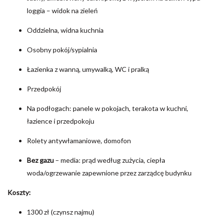
loggia – widok na zieleń
Oddzielna, widna kuchnia
Osobny pokój/sypialnia
Łazienka z wanną, umywalką, WC i pralką
Przedpokój
Na podłogach: panele w pokojach, terakota w kuchni,
łazience i przedpokoju
Rolety antywłamaniowe, domofon
Bez gazu
– media: prąd według zużycia, ciepła
woda/ogrzewanie zapewnione przez zarządcę budynku
Koszty:
1300 zł (czynsz najmu)