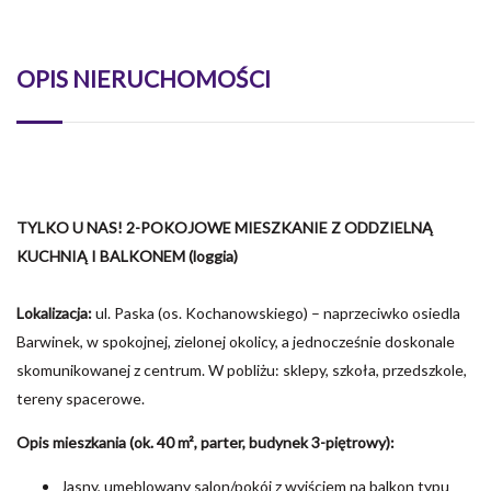
OPIS NIERUCHOMOŚCI
TYLKO U NAS! 2-POKOJOWE MIESZKANIE Z ODDZIELNĄ
KUCHNIĄ I BALKONEM (loggia)
Lokalizacja:
ul. Paska (os. Kochanowskiego) – naprzeciwko osiedla
Barwinek, w spokojnej, zielonej okolicy, a jednocześnie doskonale
skomunikowanej z centrum. W pobliżu: sklepy, szkoła, przedszkole,
tereny spacerowe.
Opis mieszkania (ok. 40 m², parter, budynek 3-piętrowy):
Jasny, umeblowany salon/pokój z wyjściem na balkon typu