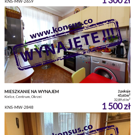
KNS-MW-2659
MIESZKANIE NA WYNAJEM
2 pokoje
2
45,60 m
Kielce, Centrum, Okrzei
2
32,89 zł/m
1 500 zł
KNS-MW-2848