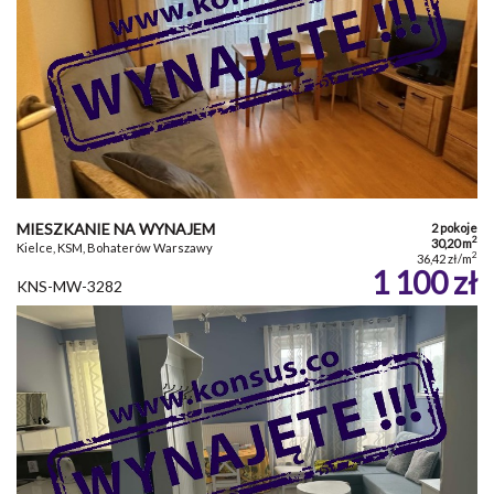
MIESZKANIE NA WYNAJEM
2 pokoje
2
30,20 m
Kielce, KSM, Bohaterów Warszawy
2
36,42 zł/m
1 100 zł
KNS-MW-3282