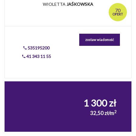
WIOLETTA
JAŚKOWSKA
70
OFERT
zostaw wiadomość
535195200
41 343 11 55
1 300 zł
2
32,50 zł/m