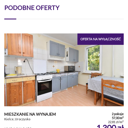
PODOBNE OFERTY
OFERTA NA WYŁĄCZNOŚĆ
MIESZKANIE NA WYNAJEM
2 pokoje
2
57,00 m
Kielce, Uroczysko
2
22,81 zł/m
1 300 zł