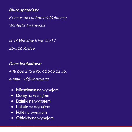
Biuro sprzedaży
Konsus nieruchomości&finanse
Wioletta Jaśkowska
al. IX Wieków Kielc 4a/17
25-516 Kielce
Dane kontaktowe
+48 606 273 895; 41 343 11 55,
e-mail: wj@konsus.co
Mieszkania
na wynajem
Domy
na wynajem
Działki
na wynajem
Lokale
na wynajem
Hale
na wynajem
Obiekty
na wynajem
Mieszkania
na sprzedaż