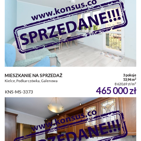
MIESZKANIE NA SPRZEDAŻ
3 pokoje
2
53,94 m
Kielce, Podkarczówka, Galenowa
2
8 620,69 zł/m
465 000 zł
KNS-MS-3373