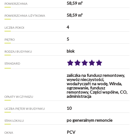
58,59 m²
POWIERZCHNIA
58,59 m²
POWIERZCHNIA UŻYTKOWA
4
LICZBA POKOI
5
PIĘTRO
blok
RODZAJ BUDYNKU
STANDARD
zaliczka na fundusz remontowy,
wywóz nieczystości,
woda/ryczałt na wodę, Winda,
ogrzewanie, fundusz
remontowy, Części wspólne, CO,
administracja
OPŁATY W CZYNSZU
10
LICZBA PIĘTER W BUDYNKU
po generalnym remoncie
STAN LOKALU
PCV
OKNA