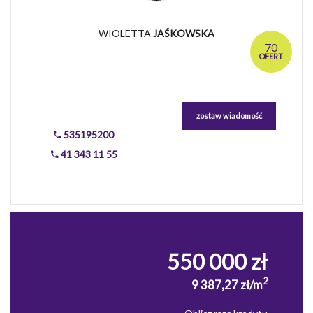
WIOLETTA
JAŚKOWSKA
70
OFERT
zostaw wiadomość
535195200
41 343 11 55
550 000 zł
2
9 387,27 zł/m