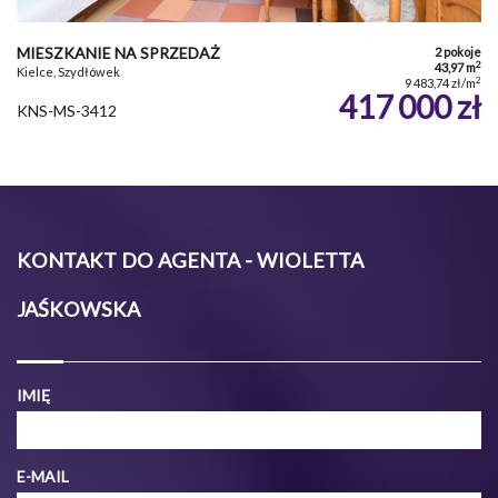
MIESZKANIE NA SPRZEDAŻ
2 pokoje
2
43,97 m
Kielce, Szydłówek
2
9 483,74 zł/m
417 000 zł
KNS-MS-3412
KONTAKT DO AGENTA - WIOLETTA
JAŚKOWSKA
IMIĘ
E-MAIL