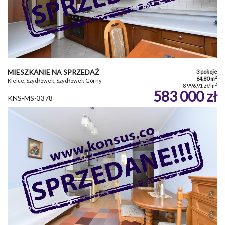
MIESZKANIE NA SPRZEDAŻ
3 pokoje
2
64,80 m
Kielce, Szydłówek, Szydłówek Górny
2
8 996,91 zł/m
583 000 zł
KNS-MS-3378