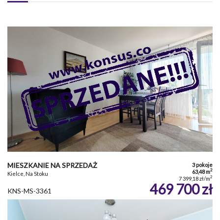
MIESZKANIE NA SPRZEDAŻ
3 pokoje
2
63,48 m
Kielce, Na Stoku
2
7 399,18 zł/m
469 700 zł
KNS-MS-3361