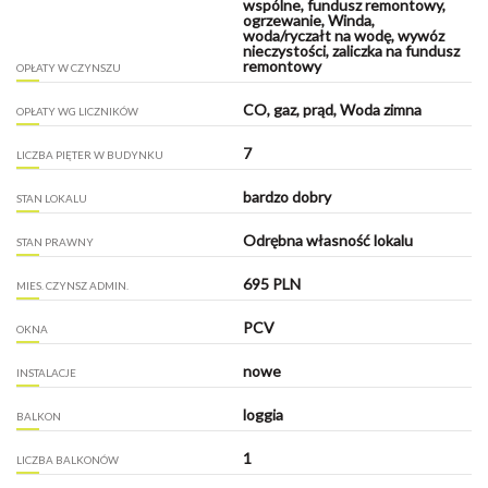
wspólne, fundusz remontowy,
ogrzewanie, Winda,
woda/ryczałt na wodę, wywóz
nieczystości, zaliczka na fundusz
remontowy
OPŁATY W CZYNSZU
CO, gaz, prąd, Woda zimna
OPŁATY WG LICZNIKÓW
7
LICZBA PIĘTER W BUDYNKU
bardzo dobry
STAN LOKALU
Odrębna własność lokalu
STAN PRAWNY
695 PLN
MIES. CZYNSZ ADMIN.
PCV
OKNA
nowe
INSTALACJE
loggia
BALKON
1
LICZBA BALKONÓW