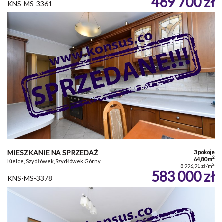
469 700 zł
KNS-MS-3361
MIESZKANIE NA SPRZEDAŻ
3 pokoje
2
64,80 m
Kielce, Szydłówek, Szydłówek Górny
2
8 996,91 zł/m
583 000 zł
KNS-MS-3378