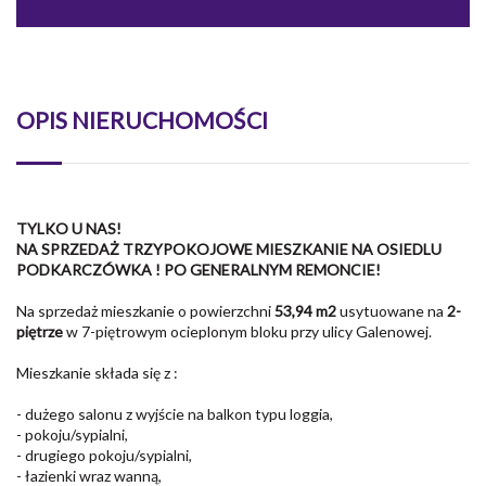
OPIS NIERUCHOMOŚCI
TYLKO U NAS!
NA SPRZEDAŻ TRZYPOKOJOWE MIESZKANIE NA OSIEDLU
PODKARCZÓWKA ! PO GENERALNYM REMONCIE!
Na sprzedaż mieszkanie o powierzchni
53,94 m2
usytuowane na
2-
piętrze
w 7-piętrowym ocieplonym bloku przy ulicy Galenowej.
Mieszkanie składa się z :
- dużego salonu z wyjście na balkon typu loggia,
- pokoju/sypialni,
- drugiego pokoju/sypialni,
- łazienki wraz wanną,