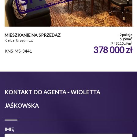
MIESZKANIE NA SPRZEDAŻ
2 pokoje
2
50,50 m
Kielce, Urzędnicza
2
7 485,15 zł/m
378 000 zł
KNS-MS-3441
KONTAKT DO AGENTA - WIOLETTA
JAŚKOWSKA
IMIĘ