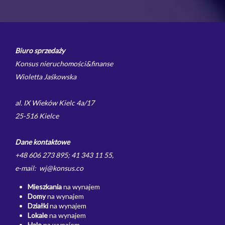
Biuro sprzedaży
Konsus nieruchomości&finanse
Wioletta Jaśkowska
al. IX Wieków Kielc 4a/17
25-516 Kielce
Dane kontaktowe
+48 606 273 895; 41 343 11 55,
e-mail: wj@konsus.co
Mieszkania
na wynajem
Domy
na wynajem
Działki
na wynajem
Lokale
na wynajem
Hale
na wynajem