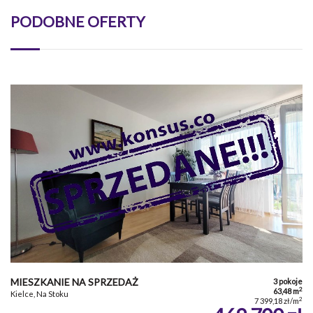
PODOBNE OFERTY
MIESZKANIE NA SPRZEDAŻ
3 pokoje
2
63,48 m
Kielce, Na Stoku
2
7 399,18 zł/m