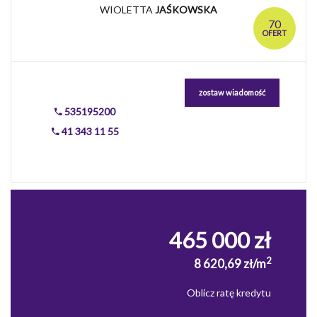
WIOLETTA
JAŚKOWSKA
70
OFERT
zostaw wiadomość
535195200
41 343 11 55
465 000 zł
2
8 620,69 zł/m
Oblicz ratę kredytu