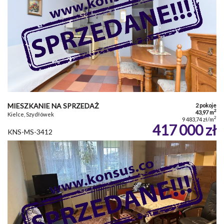
MIESZKANIE NA SPRZEDAŻ
2 pokoje
2
43,97 m
Kielce, Szydłówek
2
9 483,74 zł/m
417 000 zł
KNS-MS-3412