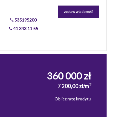
zostaw wiadomość
535195200
41 343 11 55
360 000 zł
2
7 200,00 zł/m
Oblicz ratę kredytu