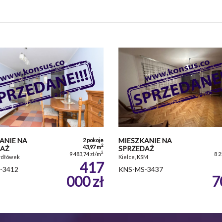
ANIE NA
MIESZKANIE NA
2 pokoje
2
43,97 m
DAŻ
SPRZEDAŻ
2
9 483,74 zł/m
8 2
zydłówek
Kielce, KSM
417
-3412
KNS-MS-3437
000 zł
7