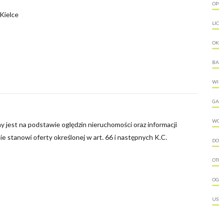
OP
Kielce
LI
O
BA
WI
GA
W
y jest na podstawie oględzin nieruchomości oraz informacji
nie stanowi oferty określonej w art. 66 i następnych K.C.
DO
OT
OG
US