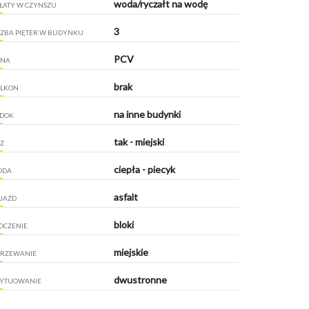
woda/ryczałt na wodę
ŁATY W CZYNSZU
3
CZBA PIĘTER W BUDYNKU
PCV
KNA
brak
LKON
na inne budynki
DOK
tak - miejski
Z
ciepła - piecyk
ODA
asfalt
JAZD
bloki
OCZENIE
miejskie
RZEWANIE
dwustronne
YTUOWANIE