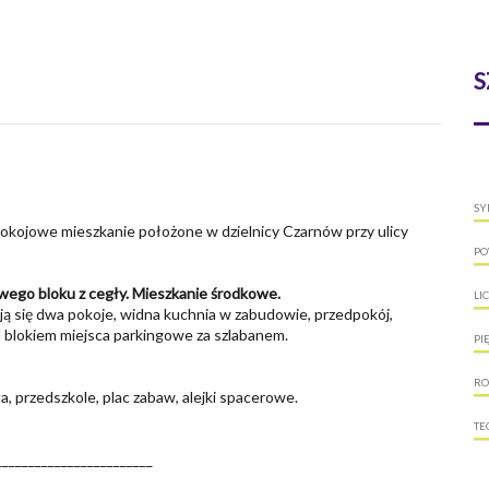
S
SY
okojowe mieszkanie położone w dzielnicy Czarnów przy ulicy
PO
wego bloku z cegły. Mieszkanie środkowe.
LI
ją się dwa pokoje, widna kuchnia w zabudowie, przedpokój,
d blokiem miejsca parkingowe za szlabanem.
PI
RO
 przedszkole, plac zabaw, alejki spacerowe.
TE
________________________