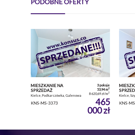
PODOBNE OFERTY
MIESZKANIE NA
MIESZK
3 pokoje
2
53,94 m
SPRZEDAŻ
SPRZE
2
8 620,69 zł/m
Kielce, Podkarczówka, Galenowa
Kielce, S
465
KNS-MS-3373
KNS-MS
000 zł