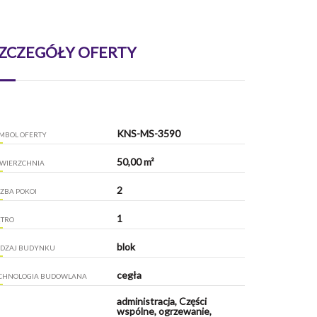
ZCZEGÓŁY OFERTY
KNS-MS-3590
MBOL OFERTY
50,00 m²
WIERZCHNIA
2
CZBA POKOI
1
ĘTRO
blok
DZAJ BUDYNKU
cegła
CHNOLOGIA BUDOWLANA
administracja, Części
wspólne, ogrzewanie,