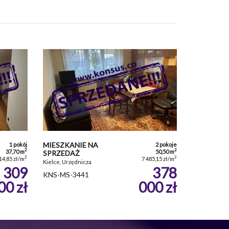
MIESZKANIE NA
1 pokój
2 pokoje
2
2
37,70 m
50,50 m
SPRZEDAŻ
2
2
14,85 zł/m
7 485,15 zł/m
Kielce, Urzędnicza
309
378
KNS-MS-3441
00 zł
000 zł