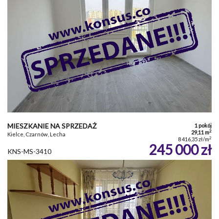
MIESZKANIE NA SPRZEDAŻ
1 pokój
2
29,11 m
Kielce, Czarnów, Lecha
2
8 416,35 zł/m
245 000 zł
KNS-MS-3410