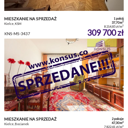
MIESZKANIE NA SPRZEDAŻ
1 pokój
2
37,70 m
Kielce, KSM
2
8 214,85 zł/m
309 700 zł
KNS-MS-3437
MIESZKANIE NA SPRZEDAŻ
2 pokoje
2
47,30 m
Kielce, Bocianek
2
7 822,41 zł/m