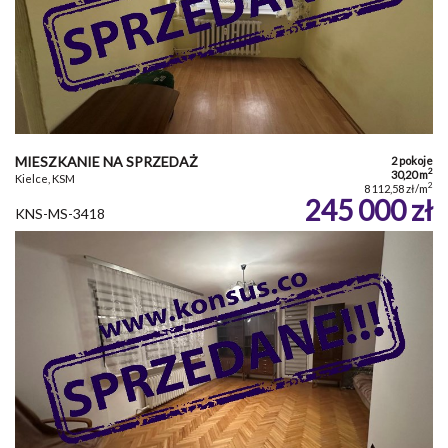
MIESZKANIE NA SPRZEDAŻ
2 pokoje
2
30,20 m
Kielce, KSM
2
8 112,58 zł/m
245 000 zł
KNS-MS-3418