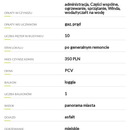
administracja, Części wspólne,
ogrzewanie, sprzątanie, Winda,
woda/ryczałt na wodę
OPŁATY W CZYNSZU
gaz, prąd
OPŁATY WG LICZNIKÓW
10
LICZBA PIĘTER W BUDYNKU
po generalnym remoncie
STAN LOKALU
350 PLN
MIES. CZYNSZ ADMIN.
PCV
OKNA
loggia
BALKON
1
LICZBA BALKONÓW
panorama miasta
WIDOK
asfalt
DOJAZD
miejskie
OGRZEWANIE