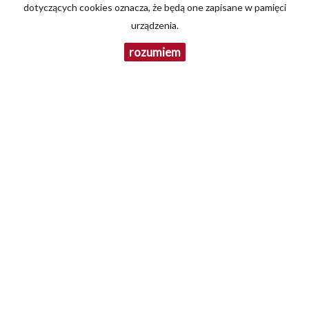
dotyczących cookies oznacza, że będą one zapisane w pamięci
urządzenia.
KOD ZABEZPIECZAJĄCY
rozumiem
WIADOMOŚĆ
Biuro sprzedaży
Konsus nieruchomości&finanse