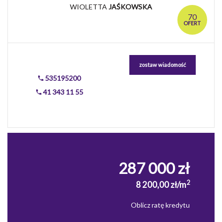
WIOLETTA
JAŚKOWSKA
70
OFERT
zostaw wiadomość
535195200
41 343 11 55
287 000 zł
2
8 200,00 zł/m
Oblicz ratę kredytu