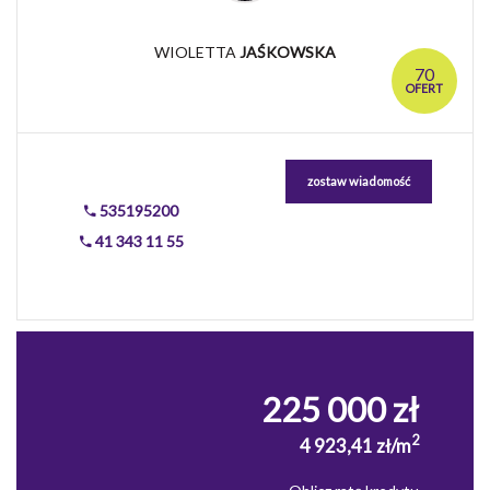
WIOLETTA
JAŚKOWSKA
70
OFERT
zostaw wiadomość
535195200
41 343 11 55
225 000 zł
2
4 923,41 zł/m