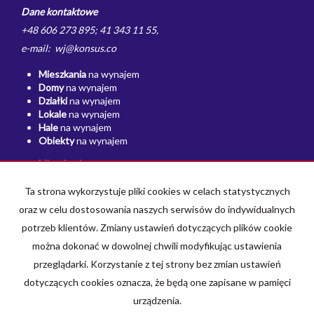
Dane kontaktowe
+48 606 273 895; 41 343 11 55,
e-mail: wj@konsus.co
Mieszkania
na wynajem
Domy
na wynajem
Działki
na wynajem
Lokale
na wynajem
Hale
na wynajem
Obiekty
na wynajem
Mieszkania
na sprzedaż
Domy
na sprzedaż
Działki
na sprzedaż
Ta strona wykorzystuje pliki cookies w celach statystycznych
Lokale
na sprzedaż
oraz w celu dostosowania naszych serwisów do indywidualnych
Hale
na sprzedaż
potrzeb klientów. Zmiany ustawień dotyczących plików cookie
Obiekty
na sprzedaż
można dokonać w dowolnej chwili modyfikując ustawienia
Strona główna
Polityka prywatności
Kup
Sprzedaj
Kontakt
przeglądarki. Korzystanie z tej strony bez zmian ustawień
dotyczących cookies oznacza, że będą one zapisane w pamięci
urządzenia.