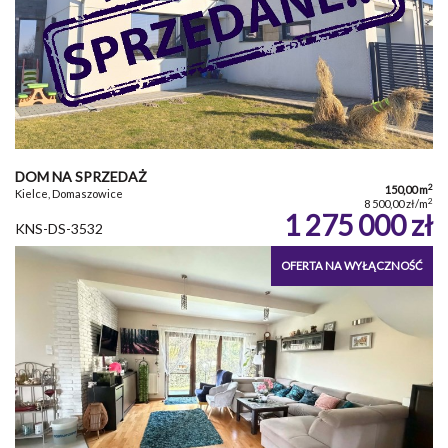
DOM NA SPRZEDAŻ
2
150,00 m
Kielce, Domaszowice
2
8 500,00 zł/m
1 275 000 zł
KNS-DS-3532
OFERTA NA WYŁĄCZNOŚĆ