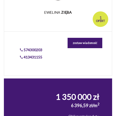
EWELINA
ZIĘBA
1
OFERT
zostaw wiadomość
574300203
413431155
1 350 000 zł
2
6 396,59 zł/m