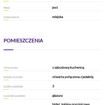
jest
PRĄD
miejska
KANALIZACJA
POMIESZCZENIA
z zabudową kuchenną
TYP KUCHNI
otwarta połączona z jadalnią
RODZAJ KUCHNI
3
LICZBA ŁAZIENEK
glazura
GLAZURA ŁAZIENKI
bidet, kabina prysznicowa,