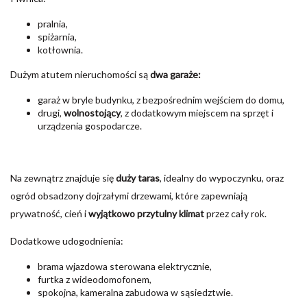
pralnia,
spiżarnia,
kotłownia.
Dużym atutem nieruchomości są
dwa garaże:
garaż w bryle budynku, z bezpośrednim wejściem do domu,
drugi,
wolnostojący
, z dodatkowym miejscem na sprzęt i
urządzenia gospodarcze.
Na zewnątrz znajduje się
duży taras
, idealny do wypoczynku, oraz
ogród obsadzony dojrzałymi drzewami, które zapewniają
prywatność, cień i
wyjątkowo przytulny klimat
przez cały rok.
Dodatkowe udogodnienia:
brama wjazdowa sterowana elektrycznie,
furtka z wideodomofonem,
spokojna, kameralna zabudowa w sąsiedztwie.