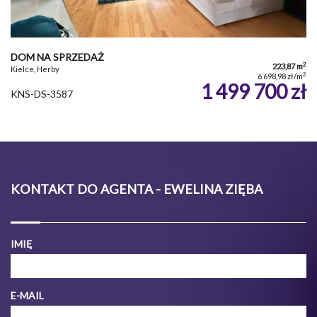
DOM NA SPRZEDAŻ
2
223,87 m
Kielce, Herby
2
6 698,98 zł/m
1 499 700 zł
KNS-DS-3587
KONTAKT DO AGENTA - EWELINA ZIĘBA
IMIĘ
E-MAIL