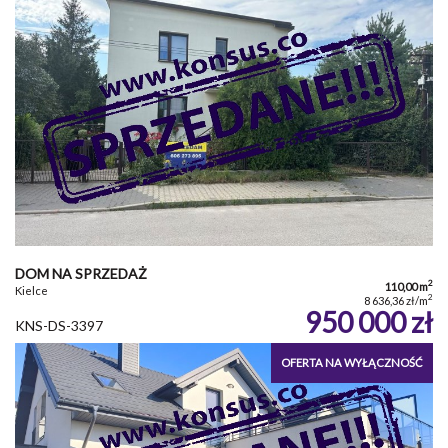
DOM NA SPRZEDAŻ
2
110,00 m
Kielce
2
8 636,36 zł/m
950 000 zł
KNS-DS-3397
OFERTA NA WYŁĄCZNOŚĆ