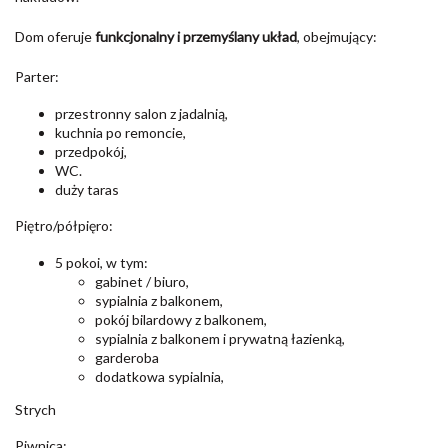
Dom oferuje
funkcjonalny i przemyślany układ
, obejmujący:
Parter:
przestronny salon z jadalnią,
kuchnia po remoncie,
przedpokój,
WC.
duży taras
Piętro/półpięro:
5 pokoi, w tym:
gabinet / biuro,
sypialnia z balkonem,
pokój bilardowy z balkonem,
sypialnia z balkonem i prywatną łazienką,
garderoba
dodatkowa sypialnia,
Strych
Piwnica: