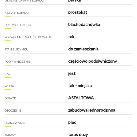
UKSZTAŁTOWANIE DZIAŁKI
prostokąt
KSZTAŁT DZIAŁKI
blachodachówka
POKRYCIE DACHU
tak
POZWOLENIE NA UŻYTKOWANIE
do zamieszkania
STAN BUDYNKU
częściowo podpiwniczony
PODPIWNICZENIE
jest
GAZ
tak - miejska
WODA
ASFALTOWA
DOJAZD
zabudowa jednorodzinna
OTOCZENIE
piec
OGRZEWANIE
taras duży
TARASY