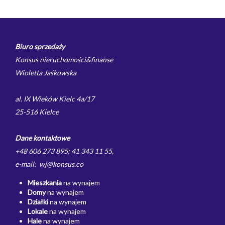
Biuro sprzedaży
Konsus nieruchomości&finanse
Wioletta Jaśkowska
al. IX Wieków Kielc 4a/17
25-516 Kielce
Dane kontaktowe
+48 606 273 895; 41 343 11 55,
e-mail: wj@konsus.co
Mieszkania
na wynajem
Domy
na wynajem
Działki
na wynajem
Lokale
na wynajem
Hale
na wynajem