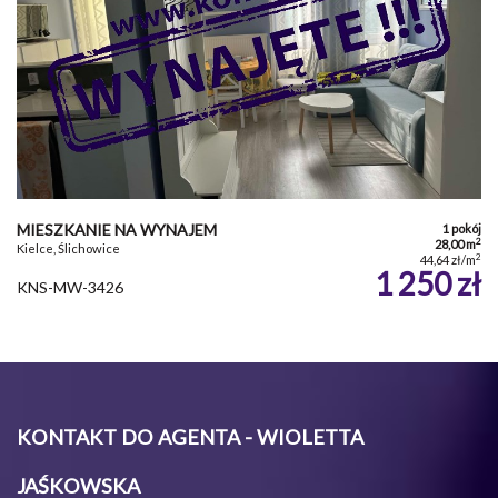
MIESZKANIE NA WYNAJEM
1 pokój
2
28,00 m
Kielce, Ślichowice
2
44,64 zł/m
1 250 zł
KNS-MW-3426
KONTAKT DO AGENTA - WIOLETTA
JAŚKOWSKA