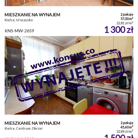
MIESZKANIE NA WYNAJEM
2 pokoje
2
57,00 m
Kielce, Uroczysko
2
22,81 zł/m
1 300 zł
KNS-MW-2659
MIESZKANIE NA WYNAJEM
2 pokoje
2
45,60 m
Kielce, Centrum, Okrzei
2
32,89 zł/m
1 500 zł