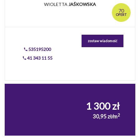
WIOLETTA
JAŚKOWSKA
70
OFERT
zostaw wiadomość
535195200
41 343 11 55
1 300 zł
2
30,95 zł/m