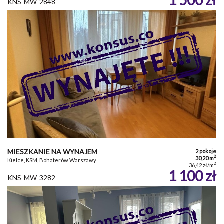
KNS-MW-2848
MIESZKANIE NA WYNAJEM
2 pokoje
2
30,20 m
Kielce, KSM, Bohaterów Warszawy
2
36,42 zł/m
1 100 zł
KNS-MW-3282