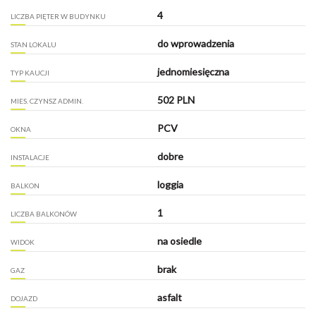
4
LICZBA PIĘTER W BUDYNKU
do wprowadzenia
STAN LOKALU
jednomiesięczna
TYP KAUCJI
502 PLN
MIES. CZYNSZ ADMIN.
PCV
OKNA
dobre
INSTALACJE
loggia
BALKON
1
LICZBA BALKONÓW
na osiedle
WIDOK
brak
GAZ
asfalt
DOJAZD