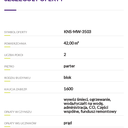
KNS-MW-3503
SYMBOL OFERTY
42,00 m²
POWIERZCHNIA
2
LICZBA POKOI
parter
PIĘTRO
blok
RODZAJ BUDYNKU
1600
KAUCJA ZABEZP.
wywóz śmieci, ogrzewanie,
woda/ryczałt na wodę,
administracja, CO, Części
wspólne, fundusz remontowy
OPŁATY W CZYNSZU
prąd
OPŁATY WG LICZNIKÓW