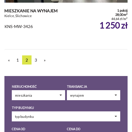
MIESZKANIE NA WYNAJEM
1 pokój
2
28,00 m
Kielce, Ślichowice
2
44,64 zł/m
1 250 zł
KNS-MW-3426
«
1
2
3
»
NIERUCHOMOŚĆ
TRANSAKCJA
TYP BUDYNKU
CENA OD
CENA DO