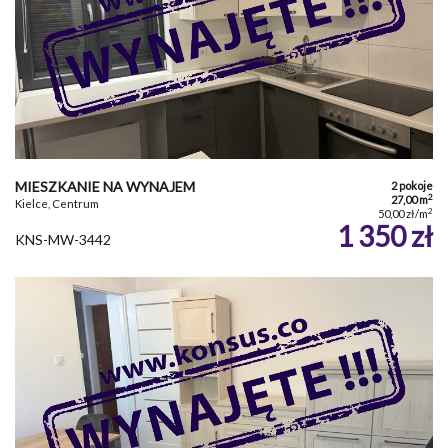
MIESZKANIE NA WYNAJEM
2 pokoje
2
27,00 m
Kielce, Centrum
2
50,00 zł/m
1 350 zł
KNS-MW-3442