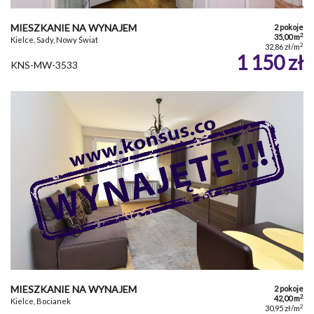
MIESZKANIE NA WYNAJEM
2 pokoje
2
35,00 m
Kielce, Sady, Nowy Świat
2
32,86 zł/m
1 150 zł
KNS-MW-3533
MIESZKANIE NA WYNAJEM
2 pokoje
2
42,00 m
Kielce, Bocianek
2
30,95 zł/m