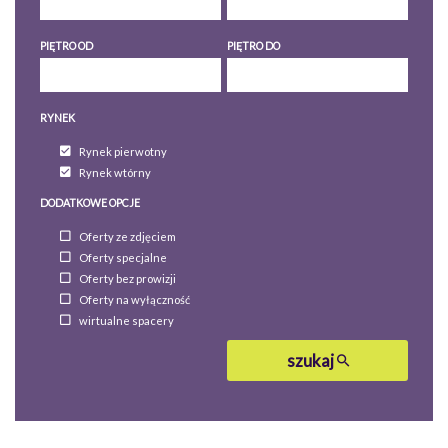
PIĘTRO OD
PIĘTRO DO
RYNEK
Rynek pierwotny
Rynek wtórny
DODATKOWE OPCJE
Oferty ze zdjęciem
Oferty specjalne
Oferty bez prowizji
Oferty na wyłączność
wirtualne spacery
szukaj