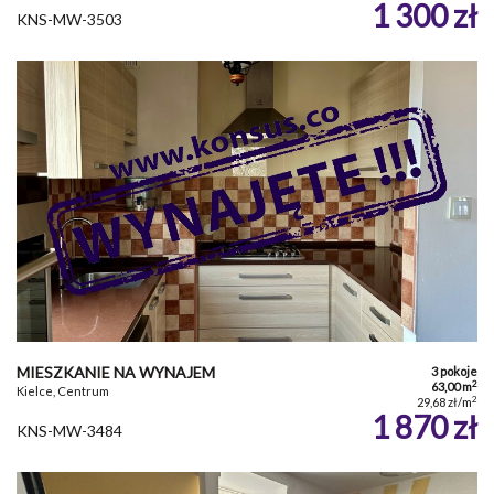
1 300 zł
KNS-MW-3503
MIESZKANIE NA WYNAJEM
3 pokoje
2
63,00 m
Kielce, Centrum
2
29,68 zł/m
1 870 zł
KNS-MW-3484