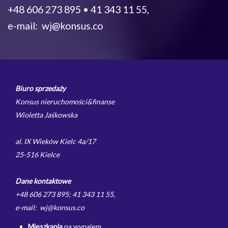
+48 606 273 895 • 41 343 11 55,
e-mail: wj@konsus.co
Biuro sprzedaży
Konsus nieruchomości&finanse
Wioletta Jaśkowska
al. IX Wieków Kielc 4a/17
25-516 Kielce
Dane kontaktowe
+48 606 273 895; 41 343 11 55,
e-mail: wj@konsus.co
Mieszkania
na wynajem