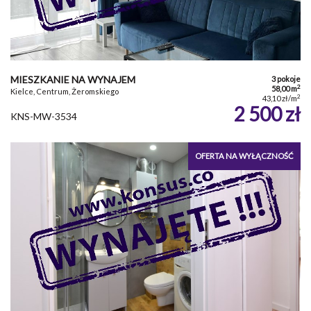
MIESZKANIE NA WYNAJEM
3 pokoje
2
58,00 m
Kielce, Centrum, Żeromskiego
2
43,10 zł/m
2 500 zł
KNS-MW-3534
OFERTA NA WYŁĄCZNOŚĆ