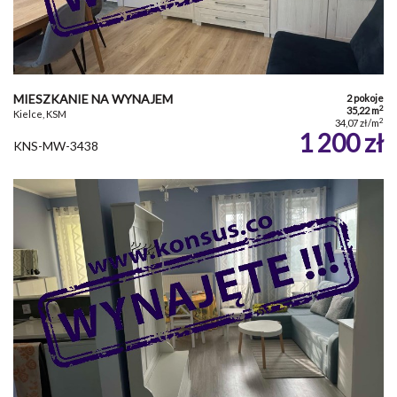
MIESZKANIE NA WYNAJEM
2 pokoje
2
35,22 m
Kielce, KSM
2
34,07 zł/m
1 200 zł
KNS-MW-3438