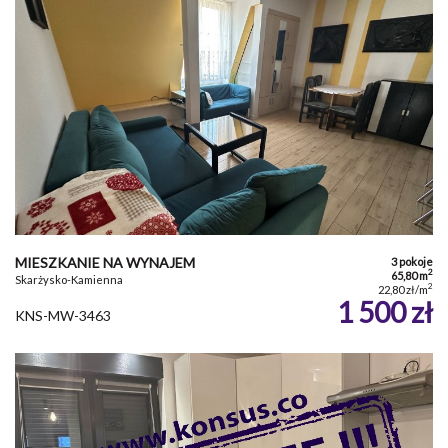
MIESZKANIE NA WYNAJEM
3 pokoje
2
65,80 m
Skarżysko-Kamienna
2
22,80 zł/m
1 500 zł
KNS-MW-3463